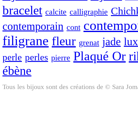
bracelet
Chich
calcite
calligraphie
contempo
contemporain
cont
filigrane
fleur
jade
lu
grenat
Plaqué Or
r
perle
perles
pierre
ébène
Tous les bijoux sont des créations de © Sara Jom