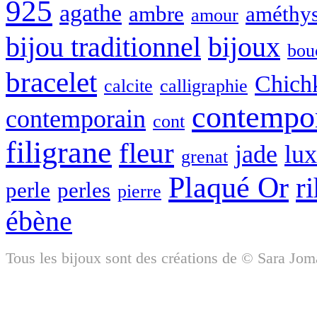
925
agathe
ambre
améthys
amour
bijou traditionnel
bijoux
bou
bracelet
Chich
calcite
calligraphie
contempo
contemporain
cont
filigrane
fleur
jade
lu
grenat
Plaqué Or
r
perle
perles
pierre
ébène
Tous les bijoux sont des créations de © Sara Jom