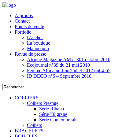
À propos
Contact
Points de vente
Portfolio
L’atelier
La boutique
Mannequin
Revue de presse
Afrique Magazine AM n°301 octobre 2010
Ecojournal n°39 du 21 mai 2010
Femme Africaine Juin/Juillet 2012 pp64-65
ID DECO n°6 – Septembre 2010
COLLIERS
Colliers Prestige
Série Rihana
Série Filigrane
Série Contemporain
Colliers
BRACELETS
BOUCLES