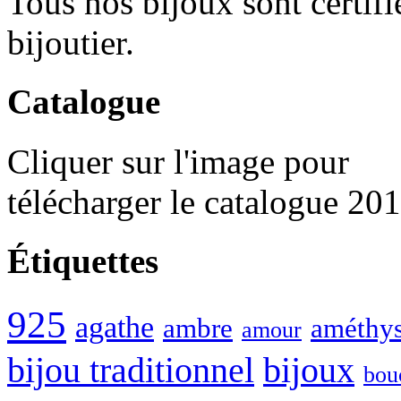
Tous nos bijoux sont certif
bijoutier.
Catalogue
Cliquer sur l'image pour
télécharger le catalogue 20
Étiquettes
925
agathe
ambre
améthys
amour
bijou traditionnel
bijoux
bou