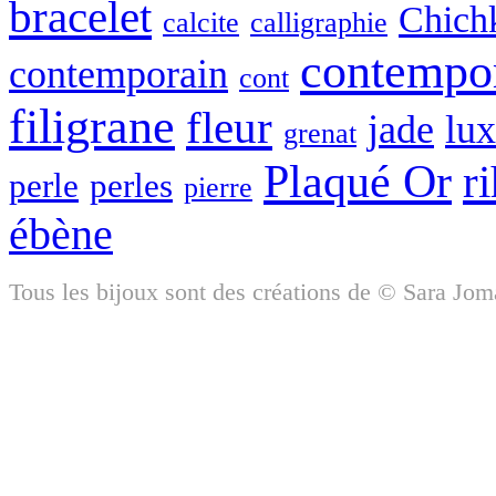
bracelet
Chich
calcite
calligraphie
contempo
contemporain
cont
filigrane
fleur
jade
lu
grenat
Plaqué Or
r
perle
perles
pierre
ébène
Tous les bijoux sont des créations de © Sara Jom