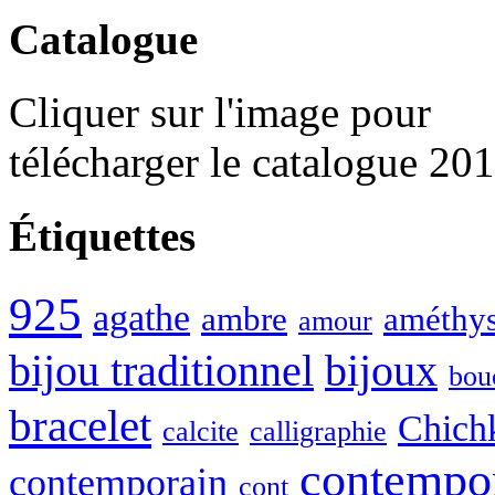
Catalogue
Cliquer sur l'image pour
télécharger le catalogue 20
Étiquettes
925
agathe
ambre
améthys
amour
bijou traditionnel
bijoux
bou
bracelet
Chich
calcite
calligraphie
contempo
contemporain
cont