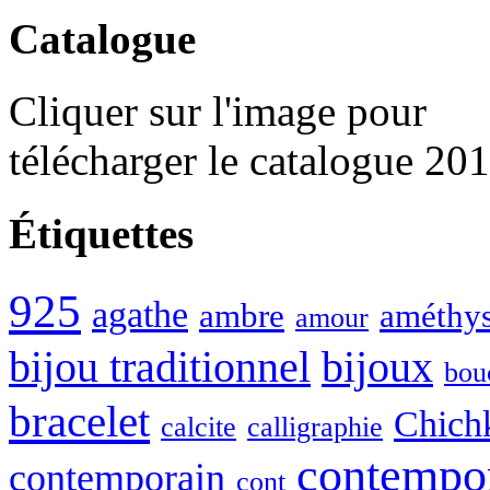
Catalogue
Cliquer sur l'image pour
télécharger le catalogue 20
Étiquettes
925
agathe
ambre
améthys
amour
bijou traditionnel
bijoux
bou
bracelet
Chich
calcite
calligraphie
contempo
contemporain
cont