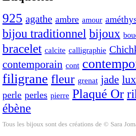
925
agathe
ambre
améthys
amour
bijou traditionnel
bijoux
bou
bracelet
Chich
calcite
calligraphie
contempo
contemporain
cont
filigrane
fleur
jade
lu
grenat
Plaqué Or
r
perle
perles
pierre
ébène
Tous les bijoux sont des créations de © Sara Jom